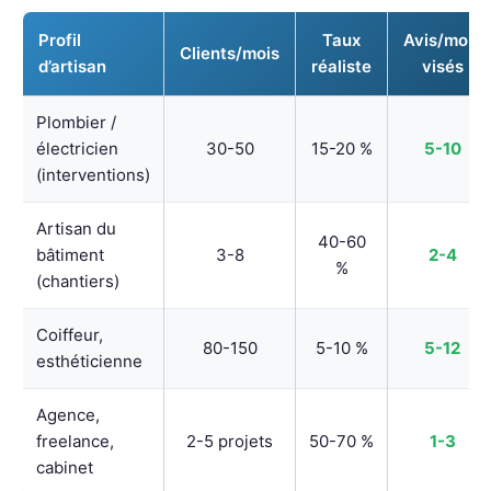
Profil
Taux
Avis/mois
Clients/mois
d’artisan
réaliste
visés
Plombier /
électricien
30-50
15-20 %
5-10
(interventions)
Artisan du
40-60
bâtiment
3-8
2-4
%
(chantiers)
Coiffeur,
80-150
5-10 %
5-12
esthéticienne
Agence,
freelance,
2-5 projets
50-70 %
1-3
cabinet