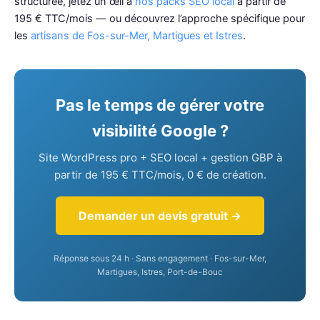
structurée, jetez un œil à
nos packs SEO local
à partir de
195 € TTC/mois — ou découvrez l’approche spécifique pour
les
artisans de Fos-sur-Mer, Martigues et Istres
.
Pas le temps de gérer votre
visibilité Google ?
Site WordPress pro + SEO local + gestion GBP à
partir de 195 € TTC/mois, 0 € de création.
Demander un devis gratuit →
Réponse sous 24 h · Sans engagement · Fos-sur-Mer,
Martigues, Istres, Port-de-Bouc